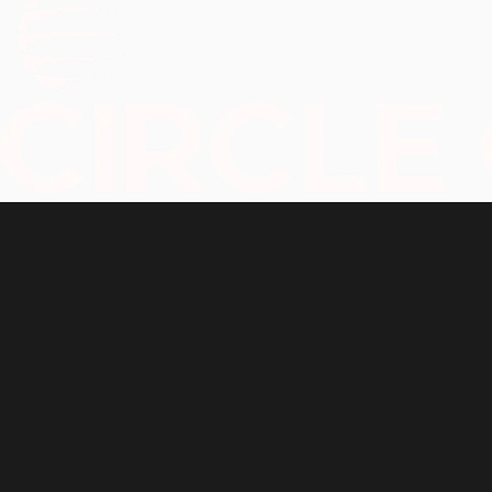
FAX.
 82-2-539-5666
EMAIL.
 master@ccon.co.kr
ADDRESS.
 1st FL, #2, 31, Nonhyeon-ro 149-gil, Gangna
Copyright 
ⓒ 
2024 Circle Connection Inc. All rights res